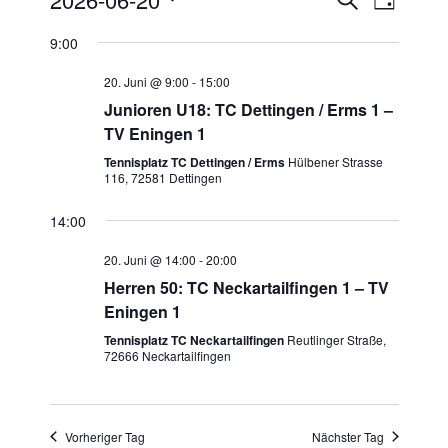
T
e
e
u
D
a
9:00
r
c
r
a
g
h
a
t
a
20. Juni @ 9:00
-
15:00
e
n
u
n
Junioren U18: TC Dettingen / Erms 1 –
s
m
TV Eningen 1
s
t
w
t
Tennisplatz TC Dettingen / Erms
Hülbener Strasse
a
ä
116, 72581 Dettingen
a
l
h
l
l
t
14:00
e
u
t
20. Juni @ 14:00
-
20:00
n
n
u
Herren 50: TC Neckartailfingen 1 – TV
.
g
n
Eningen 1
A
g
Tennisplatz TC Neckartailfingen
Reutlinger Straße,
n
72666 Neckartailfingen
e
s
n
i
S
c
Vorheriger Tag
Nächster Tag
u
h