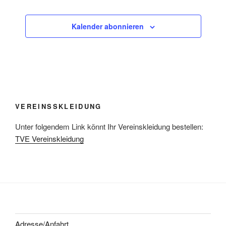
t
c
e
h
Kalender abonnieren
n
e
-
u
N
n
a
d
v
A
i
VEREINSSKLEIDUNG
n
g
s
a
Unter folgendem Link könnt Ihr Vereinskleidung bestellen:
t
i
TVE Vereinskleidung
i
c
o
h
n
t
e
n
,
Adresse/Anfahrt