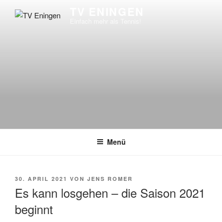
Zum
TV ENINGEN
Inhalt
Einfach mehr als Tennis!
springen
Menü
VERÖFFENTLICHT
30. APRIL 2021
VON
JENS ROMER
AM
Es kann losgehen – die Saison 2021
beginnt