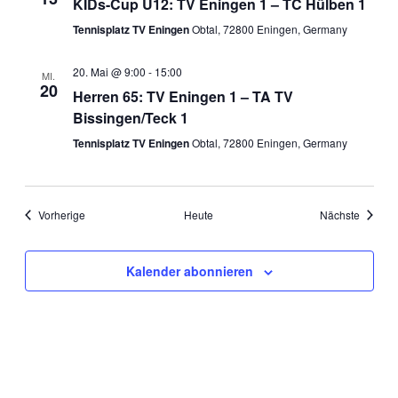
KIDs-Cup U12: TV Eningen 1 – TC Hülben 1
Tennisplatz TV Eningen
Obtal, 72800 Eningen, Germany
20. Mai @ 9:00
-
15:00
MI.
20
Herren 65: TV Eningen 1 – TA TV
Bissingen/Teck 1
Tennisplatz TV Eningen
Obtal, 72800 Eningen, Germany
Veranstaltungen
Veranst
Vorherige
Heute
Nächste
Kalender abonnieren