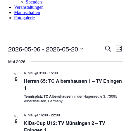
Spenden
Veranstaltungen
Mannschaften
Fotogalerie
2026-05-06
 - 
2026-05-20
Veranstal
Veran
Suche
Liste
Ansic
Suche
Datum
Navig
wählen.
Mai 2026
und
Ansichten
6. Mai @ 9:00
-
15:00
MI.
6
Navigati
Herren 65: TC Albershausen 1 – TV Eningen
1
Tennisplatz TC Albershausen
In der Hagenreute 3, 73095
Albershausen, Germany
6. Mai @ 16:00
-
22:00
MI.
6
KIDs-Cup U12: TV Münsingen 2 – TV
Eningen 1